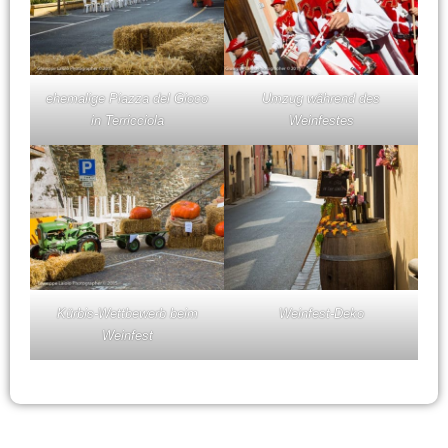
ehemalige Piazza del Gioco
Umzug während des
in Terricciola
Weinfestes
Kürbis-Wettbewerb beim
Weinfest-Deko
Weinfest