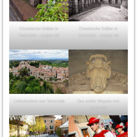
Etruskische Gräber in
Etruskische Gräber in
Terricciola – Ipogeo del
Terricciola – Ipogeo del
Belvedere
Belvedere
Luftaufnahme von Terricciola
Das antike Wappen von
Terricciola