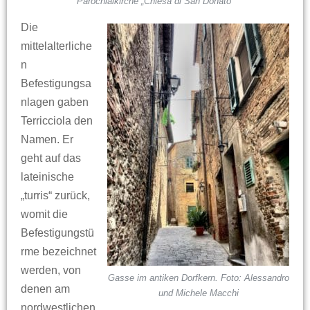
Parochialkirche „Chiesa di San Donato“
Die
mittelalterliche
n
Befestigungsa
nlagen gaben
Terricciola den
Namen. Er
geht auf das
lateinische
„turris“ zurück,
womit die
Befestigungstü
rme bezeichnet
werden, von
Gasse im antiken Dorfkern. Foto: Alessandro
denen am
und Michele Macchi
nordwestlichen