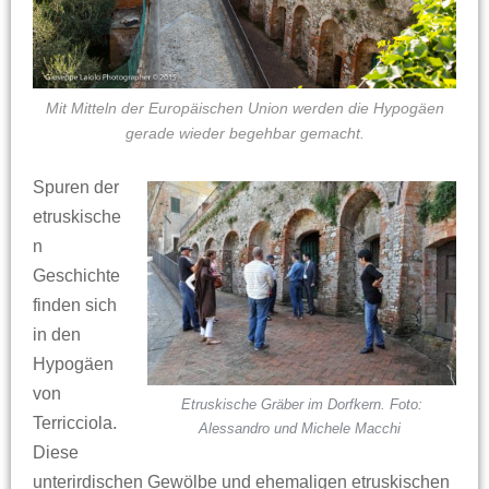
Mit Mitteln der Europäischen Union werden die Hypogäen
gerade wieder begehbar gemacht.
Spuren der
etruskische
n
Geschichte
finden sich
in den
Hypogäen
von
Etruskische Gräber im Dorfkern. Foto:
Terricciola.
Alessandro und Michele Macchi
Diese
unterirdischen Gewölbe und ehemaligen etruskischen