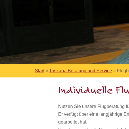
Start
»
Toskana Beratung und Service
»
Flugb
Individuelle F
Nutzen Sie unsere Flugberatung für
Er verfügt über eine langjährige E
gearbeitet hat.