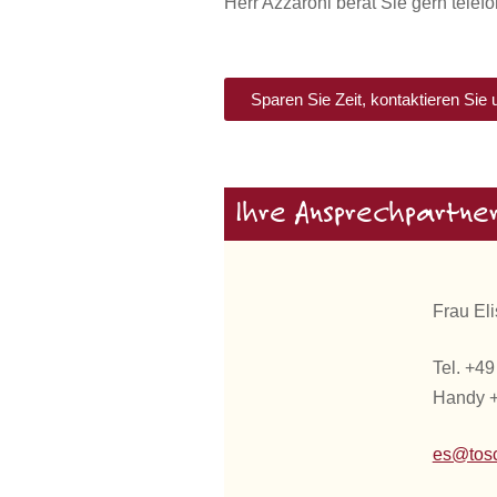
Herr Azzaroni berät Sie gern tele
Sparen Sie Zeit, kontaktieren Sie 
Ihre Ansprechpartne
Frau El
Tel. +4
Handy 
es@tosc