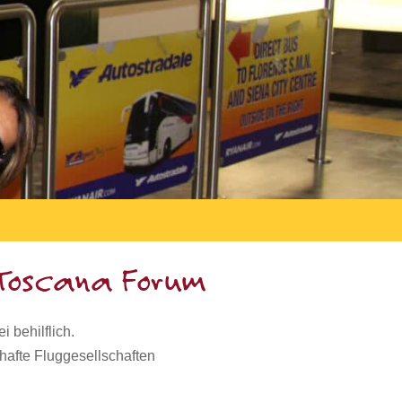
 Toscana Forum
 behilflich.
hafte Fluggesellschaften