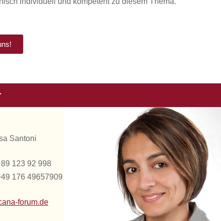
fonisch individuell und kompetent zu diesem Thema.
uns!
r
isa Santoni
9 89 123 92 998
+49 176 49657909
ana-forum.de