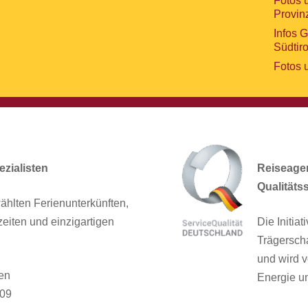
Fotos 
Provin
Infos 
Südtiro
Fotos 
zialisten
Reiseagent
Qualitäts
ählten Ferienunterkünften,
zeiten und einzigartigen
Die Initia
Trägersch
und wird v
en
Energie un
909