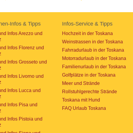
nen-Infos & Tipps
Infos-Service & Tipps
und Infos Arezzo und
Hochzeit in der Toskana
z
Weinstrassen in der Toskana
und Infos Florenz und
Fahrradurlaub in der Toskana
z
Motorradurlaub in der Toskana
und Infos Grosseto und
Familienurlaub in der Toskana
z
Golfplätze in der Toskana
und Infos Livorno und
z
Meer und Strände
und Infos Lucca und
Rollstuhlgerechte Strände
z
Toskana mit Hund
und Infos Pisa und
FAQ Urlaub Toskana
z
und Infos Pistoia und
z