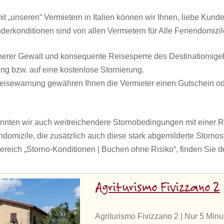
 „unseren“ Vermietern in Italien können wir Ihnen, liebe Kund
derkonditionen sind von allen Vermietern für Alle Feriendomizi
öherer Gewalt und konsequente Reisesperre des Destinationsgeb
ng bzw. auf eine kostenlose Stornierung.
 Reisewarnung gewähren Ihnen die Vermieter einen Gutschein 
nnten wir auch weitreichendere Stornobedingungen mit einer R
endomizile, die zusätzlich auch diese stark abgemilderte Stornos
ereich „Storno-Konditionen | Buchen ohne Risiko“, finden Sie det
Agriturismo Fivizzano 2
Agriturismo Fivizzano 2 | Nur 5 Minut