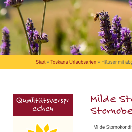
Start
»
Toskana Urlaubsarten
»
Häuser mit ab
Milde St
Qualitätsverspr
echen
Stornob
Milde Stornokondi