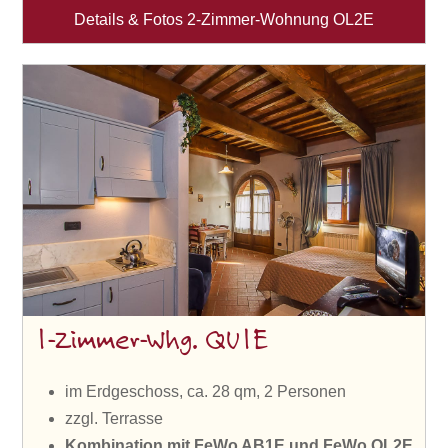
Details & Fotos 2-Zimmer-Wohnung OL2E
1-Zimmer-Whg. QU1E
im Erdgeschoss, ca. 28 qm, 2 Personen
zzgl. Terrasse
Kombination
mit FeWo AB1E und FeWo OL2E