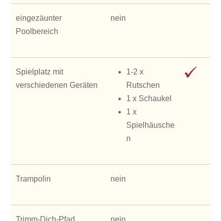
eingezäunter
nein
Poolbereich
Spielplatz mit
1-2 x
verschiedenen Geräten
Rutschen
1 x Schaukel
1 x
Spielhäusche
n
Trampolin
nein
Trimm-Dich-Pfad
nein