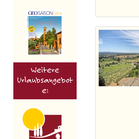
Weitere
Urlaubsangebot
e: