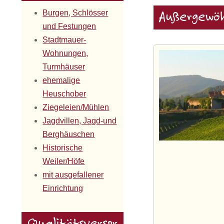
Burgen, Schlösser
Außergewöh
und Festungen
Stadtmauer-
Wohnungen,
Turmhäuser
ehemalige
Heuschober
Ziegeleien/Mühlen
Jagdvillen, Jagd-und
Berghäuschen
Historische
Weiler/Höfe
mit ausgefallener
Einrichtung
Qualitätsverspr