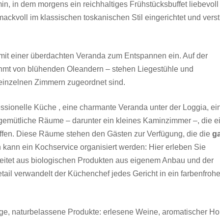
, in dem morgens ein reichhaltiges Frühstücksbuffet liebevoll
mackvoll im klassischen toskanischen Stil eingerichtet und ver
 mit einer überdachten Veranda zum Entspannen ein. Auf der
hmt von blühenden Oleandern – stehen Liegestühle und
 einzelnen Zimmern zugeordnet sind.
ssionelle Küche , eine charmante Veranda unter der Loggia, ei
emütliche Räume – darunter ein kleines Kaminzimmer –, die e
fen. Diese Räume stehen den Gästen zur Verfügung, die die
g
 kann ein Kochservice organisiert werden: Hier erleben Sie
bereitet aus biologischen Produkten aus eigenem Anbau und der
ail verwandelt der Küchenchef jedes Gericht in ein farbenfroh
ge, naturbelassene Produkte: erlesene Weine, aromatischer Ho