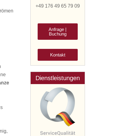
+49 176 49 65 79 09
strömen
Anfrage |
Buchung
Kontakt
n
ine
Dienstleistungen
anze
es
nig,