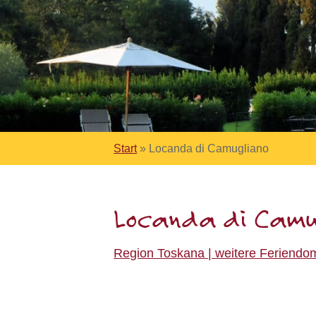
Start
»
Locanda di Camugliano
Locanda di Camu
Region Toskana | weitere Feriendomi