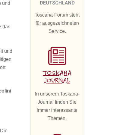
e und
Toscana-Forum steht
für ausgezeichneten
e das
Service.
it und
ltigen
ort
TOSKANA
JOURNAL
olini
In unserem Toskana-
Journal finden Sie
immer interessante
Themen.
 Die