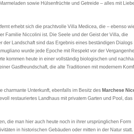
 Marmeladen sowie Hülsenfrüchte und Getreide – alles mit Lieb
ernt erhebt sich die prachtvolle Villa Medicea, die – ebenso wi
 Familie Niccolini ist. Die Seele und der Geist der Villa, die
 der Landschaft sind das Ergebnis eines beständigen Dialogs
Camugliano wurde jede Epoche mit Respekt vor der Vergangenhe
erte kommen heute in einer vollständig biologischen und nachha
iner Gastfreundschaft, die alte Traditionen mit modernem Komf
re charmante Unterkunft, ebenfalls im Besitz des
Marchese Nicc
ebevoll restauriertes Landhaus mit privatem Garten und Pool, das
sen, die man hier auch heute noch in ihrer ursprünglichen Form
vitäten in historischen Gebäuden oder mitten in der Natur statt.