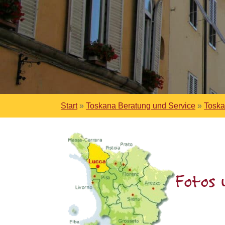
Start
»
Toskana Beratung und Service
»
Toska
Fotos