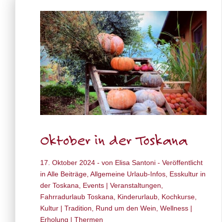
Oktober in der Toskana
17. Oktober 2024
- von
Elisa Santoni
- Veröffentlicht
in
Alle Beiträge
,
Allgemeine Urlaub-Infos
,
Esskultur in
der Toskana
,
Events | Veranstaltungen
,
Fahrradurlaub Toskana
,
Kinderurlaub
,
Kochkurse
,
Kultur | Tradition
,
Rund um den Wein
,
Wellness |
Erholung | Thermen