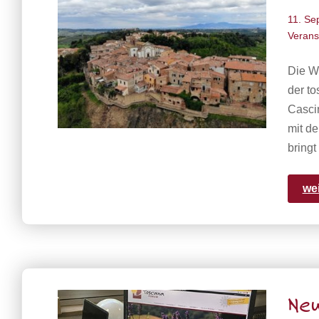
11. Se
Verans
Die We
der to
Cascin
mit de
bring
we
Neu