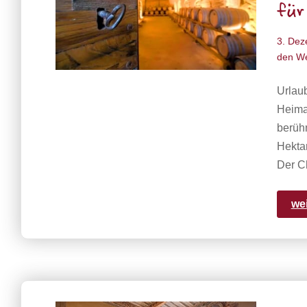
für
3. Dez
den W
Urlaub
Heima
berüh
Hekta
Der C
we