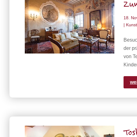
Zum
18. N
| Kunst
Besuc
der pr
von Te
Kinde
we
Tos