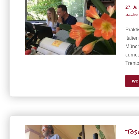
27. Jul
Sache
Prakt
italie
Münche
curri
Trento
we
Tos