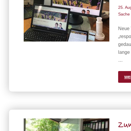
25. Au
Sache
Neue W
„respo
gedaue
lange 
…
we
Zum