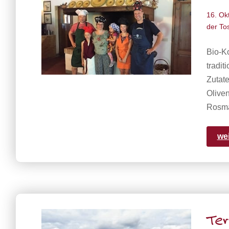
16. Ok
der To
Bio-Ko
tradit
Zutate
Oliven
Rosma
we
Ter