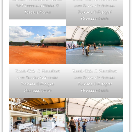
für Fitness und Pilates ©
zum Tennisurlaub in der
Toscana Forum
Toskana © Fotograf
Giuseppe Laiolo
Tennis-Club, 2. Fotoalbum
Tennis-Club, 2. Fotoalbum
zum Tennisurlaub in der
zum Tennisurlaub in der
Toskana © Fotograf
Toskana © Fotograf
Giuseppe Laiolo
Giuseppe Laiolo