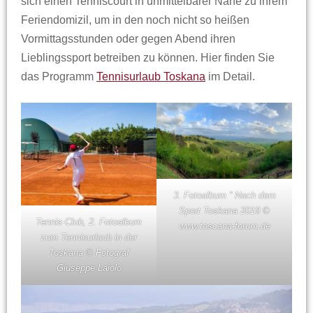
sich einen Tenniscourt in unmittelbarer Nähe zu ihrem
Feriendomizil, um in den noch nicht so heißen
Vormittagsstunden oder gegen Abend ihren
Lieblingssport betreiben zu können. Hier finden Sie
das Programm
Tennisurlaub Toskana
im Detail.
3. Fotoalbum “ Nach dem
Sport Toskana 2019 ©
Tennis-Club, 2. Fotoalbum
www.toscana-forum.de
zum Tennisurlaub in der
Toskana © Fotograf
Giuseppe Laiolo