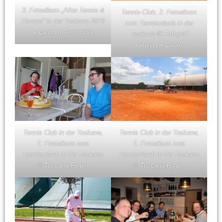
3. Fotoalbum „After Tennis &
Tennis-Club, 2. Fotoalbum
Fitness“ in der Toskana 2019
zum Tennisurlaub in der
– Landgut Terricciola
Toskana © Fotograf
Giuseppe Laiolo
Tennis Club in der Toskana,
Tennis Club in der Toskana,
1. Fotoalbum zum
1. Fotoalbum zum
Tennisurlaub in der Toskana
Tennisurlaub in der Toskana
© Toscana Forum
© Toscana Forum