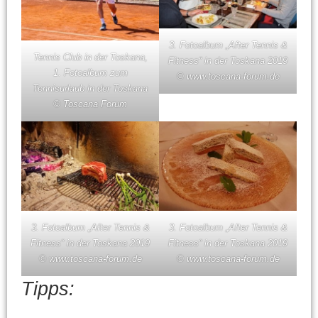
3. Fotoalbum „After Tennis &
Tennis Club in der Toskana,
Fitness“ in der Toskana 2019
1. Fotoalbum zum
© www.toscana-forum.de
Tennisurlaub in der Toskana
© Toscana Forum
3. Fotoalbum „After Tennis &
3. Fotoalbum „After Tennis &
Fitness“ in der Toskana 2019
Fitness“ in der Toskana 2019
© www.toscana-forum.de
© www.toscana-forum.de
Tipps: