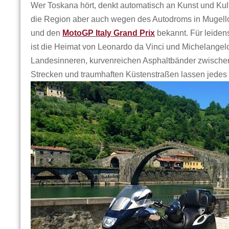
Wer Toskana hört, denkt automatisch an Kunst und Kul
die Region aber auch wegen des Autodroms in Mugello 
und den
MotoGP Italy Grand Prix
bekannt. Für leidens
ist die Heimat von Leonardo da Vinci und Michelangel
Landesinneren, kurvenreichen Asphaltbänder zwische
Strecken und traumhaften Küstenstraßen lassen jedes 