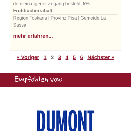
dem ein eigener Zugang besteht.
5%
Frühbucherrabatt.
Region Toskana | Provinz Pisa | Gemeide La
Sassa
mehr erfahren...
« Voriger
1
2
3
4
5
6
Nächster »
Empfohlen von: