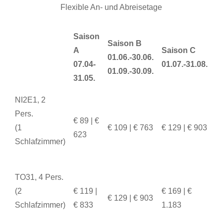
Flexible An- und Abreisetage
Saison
Saison B
A
Saison C
01.06.-30.06.
07.04-
01.07.-31.08.
01.09.-30.09.
31.05.
NI2E1, 2
Pers.
€ 89 | €
(1
€ 109 | € 763
€ 129 | € 903
623
Schlafzimmer)
TO31, 4 Pers.
(2
€ 119 |
€ 169 | €
€ 129 | € 903
Schlafzimmer)
€ 833
1.183