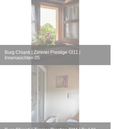
Burg Chianti | Zimmer Prestige GI11 |
Innenasichten 05