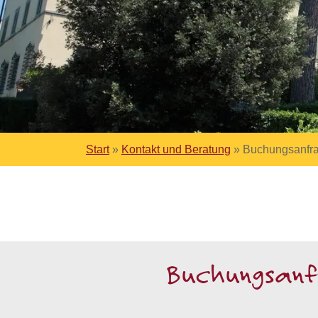
Start
»
Kontakt und Beratung
»
Buchungsanfra
Buchungsanfr