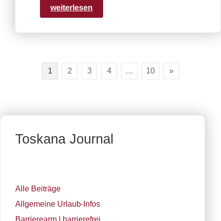
weiterlesen
1
2
3
4
…
10
»
Toskana Journal
Alle Beiträge
Allgemeine Urlaub-Infos
Barrierearm | barrierefrei