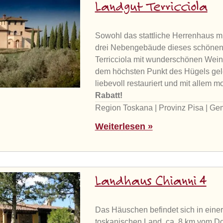
Landgut Terricciola
Sowohl das stattliche Herrenhaus m
drei Nebengebäude dieses schönen 
Terricciola mit wunderschönen Wein
dem höchsten Punkt des Hügels gele
liebevoll restauriert und mit allem 
Rabatt!
Region Toskana | Provinz Pisa | Gem
Weiterlesen »
Landhaus Chianni 4
Das Häuschen befindet sich in eine
toskanischen Land, ca. 8 km vom Do