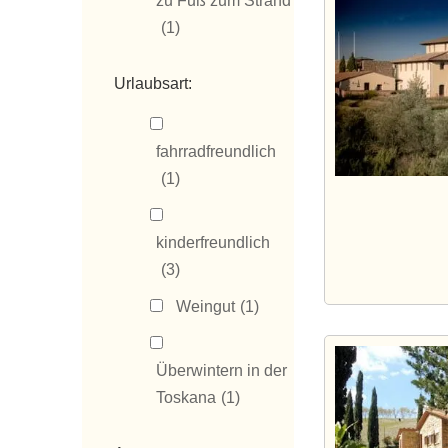
zu Fuß zum Strand
(1)
Urlaubsart:
fahrradfreundlich
(1)
kinderfreundlich
(3)
Weingut
(1)
Überwintern in der
Toskana
(1)