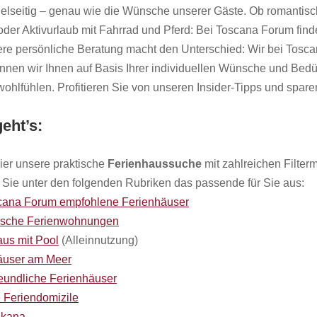
ielseitig – genau wie die Wünsche unserer Gäste. Ob romantisch
der Aktivurlaub mit Fahrrad und Pferd: Bei Toscana Forum finden
ere persönliche Beratung macht den Unterschied: Wir bei Tosc
önnen wir Ihnen auf Basis Ihrer individuellen Wünsche und Bed
ohlfühlen. Profitieren Sie von unseren Insider-Tipps und spare
eht’s:
ier unsere praktische
Ferienhaussuche
mit zahlreichen Filter
Sie unter den folgenden Rubriken das passende für Sie aus:
cana Forum empfohlene Ferienhäuser
sche Ferienwohnungen
aus mit Pool
(Alleinnutzung)
äuser am Meer
reundliche Ferienhäuser
 Feriendomizile
skana