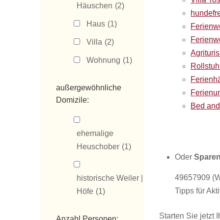
Häuschen
(2)
hundefr
Haus
(1)
Ferienw
Ferienw
Villa
(2)
Agrituri
Wohnung
(1)
Rollstu
Ferienhä
außergewöhnliche
Ferienun
Domizile:
Bed and
ehemalige
Heuschober
(1)
Oder
Sparen
49657909 (W
historische Weiler |
Tipps für Akti
Höfe
(1)
Starten Sie jetzt
Anzahl Personen: