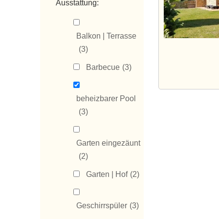
Ausstattung:
Balkon | Terrasse
(3)
Barbecue
(3)
beheizbarer Pool
(3)
Garten eingezäunt
(2)
Garten | Hof
(2)
Geschirrspüler
(3)