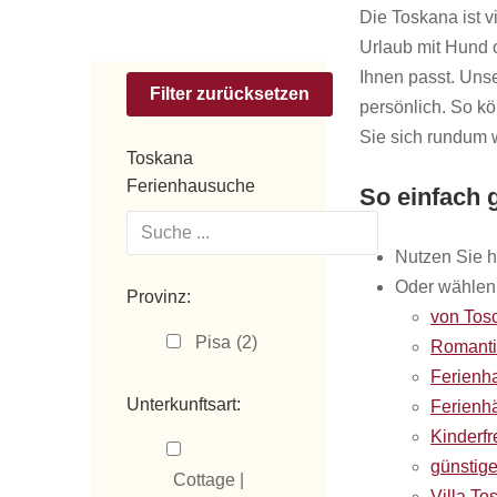
Die Toskana ist v
Urlaub mit Hund o
Ihnen passt. Uns
persönlich. So k
Sie sich rundum w
Toskana
Ferienhausuche
So einfach g
Nutzen Sie h
Oder wählen 
Provinz:
von Tos
Pisa
(2)
Romanti
Ferienh
Unterkunftsart:
Ferienh
Kinderf
günstige
Cottage |
Villa To