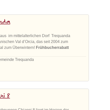
anda
aus im mittelalterlichen Dorf Trequanda
nischen Val d’Orcia, das seit 2004 zum
al zum Überwintern!
Frühbucherrabatt
Gemeinde Trequanda
ni 8
hnungen Chianni 8 liegt im Herzen der