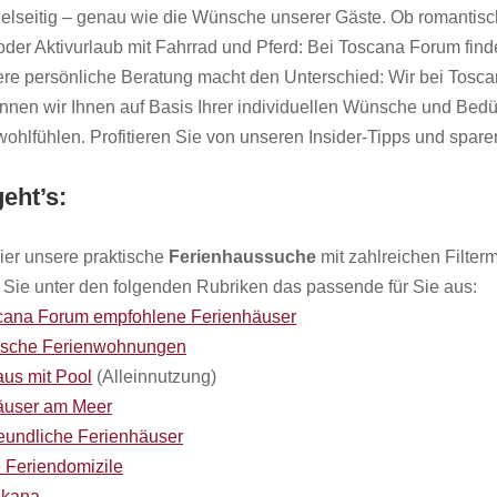
ielseitig – genau wie die Wünsche unserer Gäste. Ob romantisch
der Aktivurlaub mit Fahrrad und Pferd: Bei Toscana Forum finden
ere persönliche Beratung macht den Unterschied: Wir bei Tosc
önnen wir Ihnen auf Basis Ihrer individuellen Wünsche und Bed
ohlfühlen. Profitieren Sie von unseren Insider-Tipps und spare
eht’s:
ier unsere praktische
Ferienhaussuche
mit zahlreichen Filter
Sie unter den folgenden Rubriken das passende für Sie aus:
cana Forum empfohlene Ferienhäuser
sche Ferienwohnungen
aus mit Pool
(Alleinnutzung)
äuser am Meer
reundliche Ferienhäuser
 Feriendomizile
skana