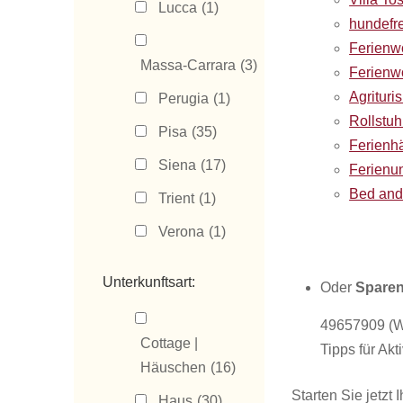
Lucca
(1)
hundefr
Ferienw
Massa-Carrara
(3)
Ferienw
Agrituri
Perugia
(1)
Rollstu
Pisa
(35)
Ferienhä
Siena
(17)
Ferienun
Bed and
Trient
(1)
Verona
(1)
Unterkunftsart:
Oder
Sparen
49657909 (W
Cottage |
Tipps für Akti
Häuschen
(16)
Starten Sie jetzt
Haus
(30)