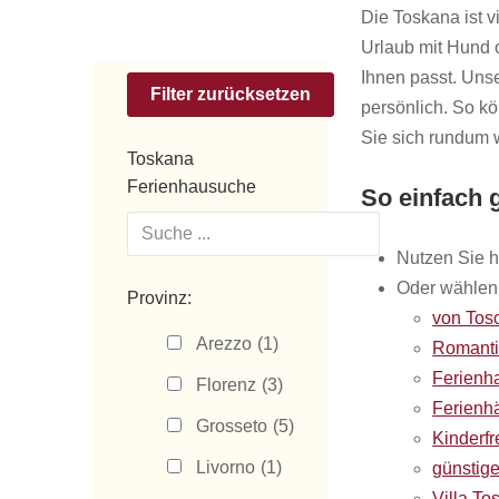
Die Toskana ist v
Urlaub mit Hund o
Ihnen passt. Uns
persönlich. So k
Sie sich rundum w
Toskana
Ferienhausuche
So einfach g
Nutzen Sie h
Oder wählen 
Provinz:
von Tos
Arezzo
(1)
Romanti
Ferienh
Florenz
(3)
Ferienh
Grosseto
(5)
Kinderf
Livorno
(1)
günstige
Villa To