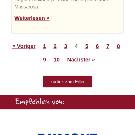
Massarosa
Weiterlesen »
« Voriger
1
2
3
4
5
6
7
8
9
10
Nächster »
zurück zum Filter
Empfohlen von: